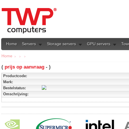
Home
Servers
Storage servers
GPU servers
Tow
Home
(
prijs op aanvraag
- )
Productcode:
Merk:
Bestelstatus:
Omschrijving: