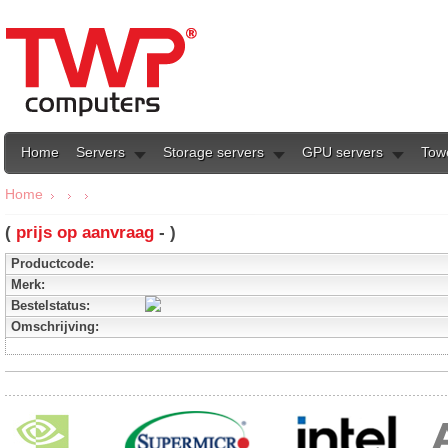
Home
Servers
Storage servers
GPU servers
Tow
Home
(
prijs op aanvraag
- )
Productcode:
Merk:
Bestelstatus:
Omschrijving: