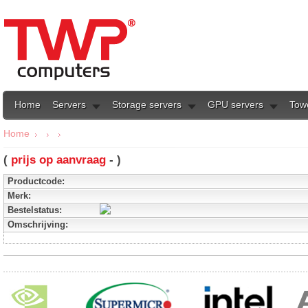
Home
Servers
Storage servers
GPU servers
Tow
Home
(
prijs op aanvraag
- )
Productcode:
Merk:
Bestelstatus:
Omschrijving: