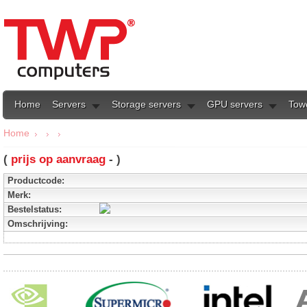
Home
Servers
Storage servers
GPU servers
Tow
Home
(
prijs op aanvraag
- )
Productcode:
Merk:
Bestelstatus:
Omschrijving: