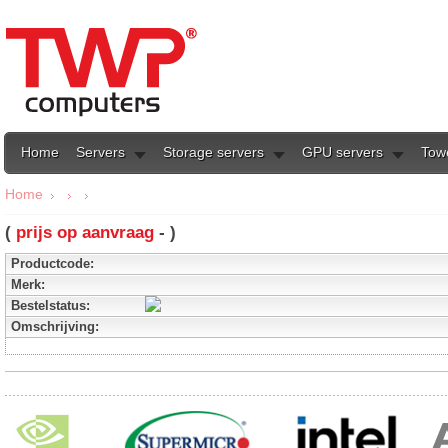
Home
Servers
Storage servers
GPU servers
Tow
Home
(
prijs op aanvraag
- )
Productcode:
Merk:
Bestelstatus:
Omschrijving: