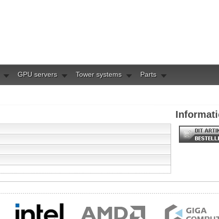
GPU servers
Tower systems
Parts
Informati