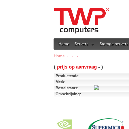
Home
Servers
Storage servers
Home
(
prijs op aanvraag
- )
Productcode:
Merk:
Bestelstatus:
Omschrijving: