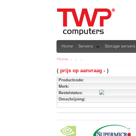
Home
Servers
Storage servers
Home
(
prijs op aanvraag
- )
Productcode:
Merk:
Bestelstatus:
Omschrijving: