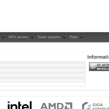
GPU servers
Tower systems
Parts
Informati