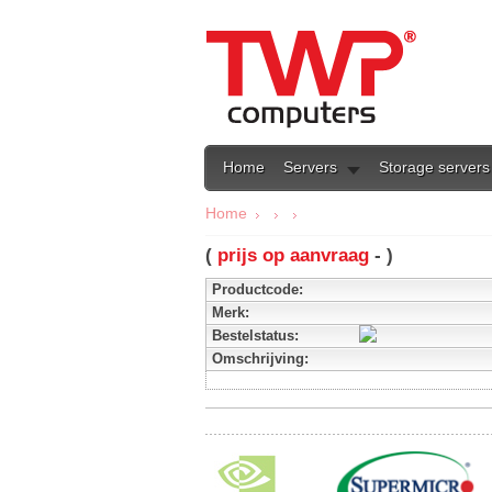
Home
Servers
Storage servers
Home
(
prijs op aanvraag
- )
Productcode:
Merk:
Bestelstatus:
Omschrijving: