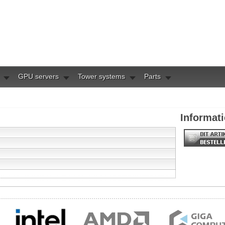
GPU servers
Tower systems
Parts
Informati