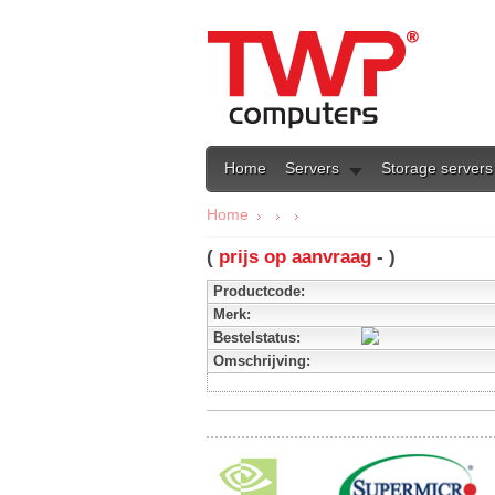
Home
Servers
Storage servers
Home
(
prijs op aanvraag
- )
Productcode:
Merk:
Bestelstatus:
Omschrijving: