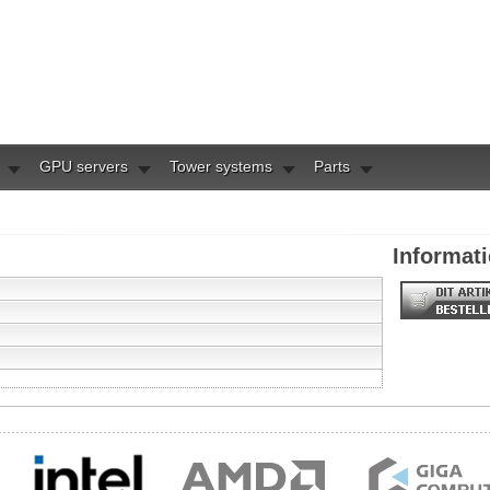
GPU servers
Tower systems
Parts
Informati