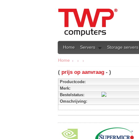
Home
Servers
Storage servers
Home
(
prijs op aanvraag
- )
Productcode:
Merk:
Bestelstatus:
Omschrijving: