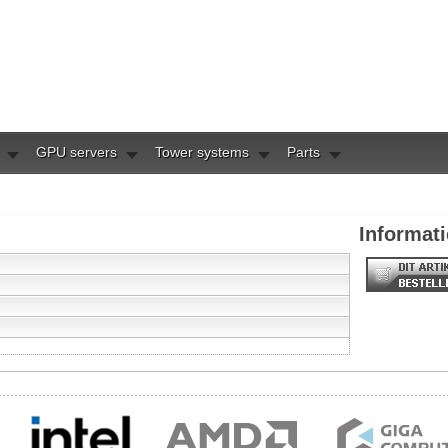
GPU servers
Tower systems
Parts
Informati