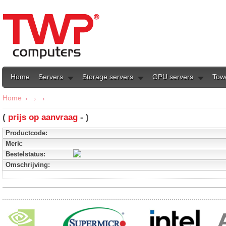
Home
Servers
Storage servers
GPU servers
Tow
Home
(
prijs op aanvraag
- )
Productcode:
Merk:
Bestelstatus:
Omschrijving: