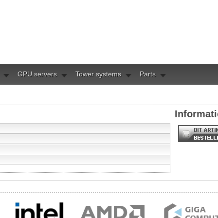
GPU servers
Tower systems
Parts
Informati