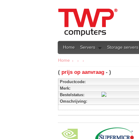
Home
Servers
Storage servers
Home
(
prijs op aanvraag
- )
Productcode:
Merk:
Bestelstatus:
Omschrijving: