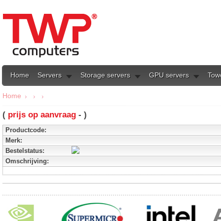
Home
Servers
Storage servers
GPU servers
Tow
Home
(
prijs op aanvraag
- )
Productcode:
Merk:
Bestelstatus:
Omschrijving: