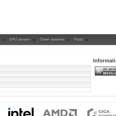
GPU servers
Tower systems
Parts
Informati