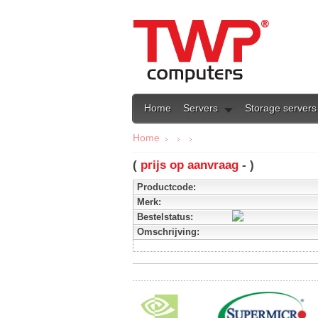
Home
Servers
Storage servers
Home
(
prijs op aanvraag
- )
Productcode:
Merk:
Bestelstatus:
Omschrijving: