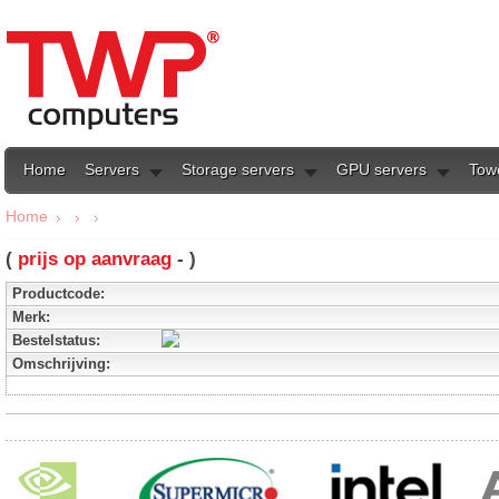
Home
Servers
Storage servers
GPU servers
Tow
Home
(
prijs op aanvraag
- )
Productcode:
Merk:
Bestelstatus:
Omschrijving: