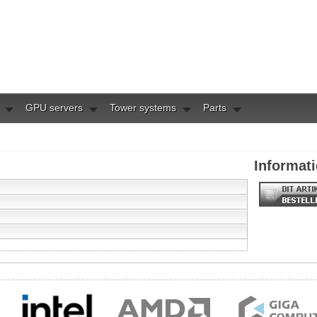
GPU servers
Tower systems
Parts
Informati