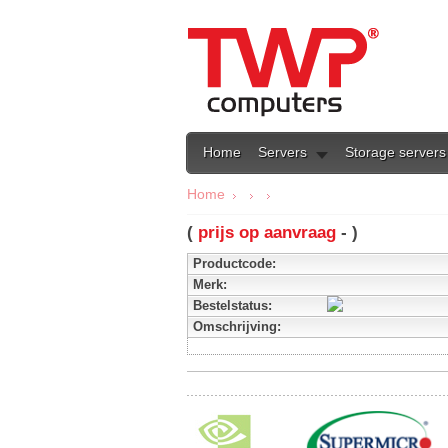
Home
Servers
Storage servers
Home
(
prijs op aanvraag
- )
Productcode:
Merk:
Bestelstatus:
Omschrijving: