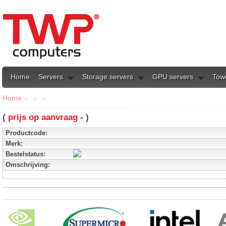
Home
Servers
Storage servers
GPU servers
Tow
Home
(
prijs op aanvraag
- )
Productcode:
Merk:
Bestelstatus:
Omschrijving: