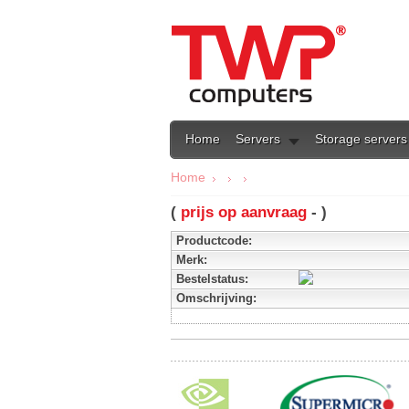
Home
Servers
Storage servers
Home
(
prijs op aanvraag
- )
Productcode:
Merk:
Bestelstatus:
Omschrijving: