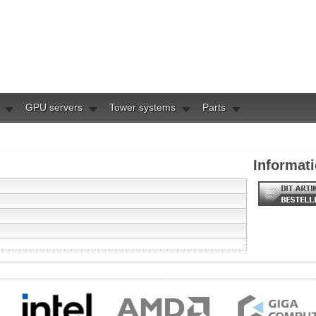
GPU servers
Tower systems
Parts
Informati