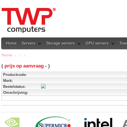
Home
Servers
Storage servers
GPU servers
Tow
Home
(
prijs op aanvraag
- )
Productcode:
Merk:
Bestelstatus:
Omschrijving: