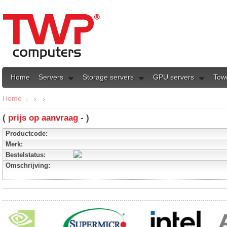
Home
Servers
Storage servers
GPU servers
Tow
Home
(
prijs op aanvraag
- )
Productcode:
Merk:
Bestelstatus:
Omschrijving: