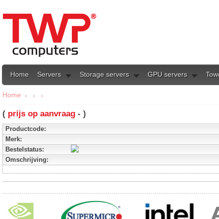
Home
Servers
Storage servers
GPU servers
Tow
Home
(
prijs op aanvraag
- )
Productcode:
Merk:
Bestelstatus:
Omschrijving: