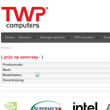
Home
Servers
Storage servers
GPU servers
Tow
Home
(
prijs op aanvraag
- )
Productcode:
Merk:
Bestelstatus:
Omschrijving: