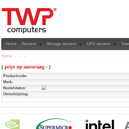
Home
Servers
Storage servers
GPU servers
Tow
Home
(
prijs op aanvraag
- )
Productcode:
Merk:
Bestelstatus:
Omschrijving: