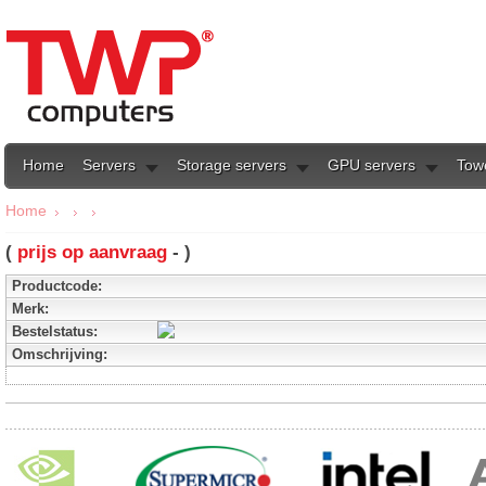
Home
Servers
Storage servers
GPU servers
Tow
Home
(
prijs op aanvraag
- )
Productcode:
Merk:
Bestelstatus:
Omschrijving: