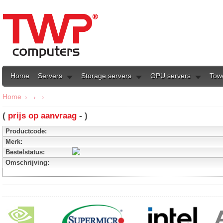
Home
Servers
Storage servers
GPU servers
Tow
Home
(
prijs op aanvraag
- )
Productcode:
Merk:
Bestelstatus:
Omschrijving: